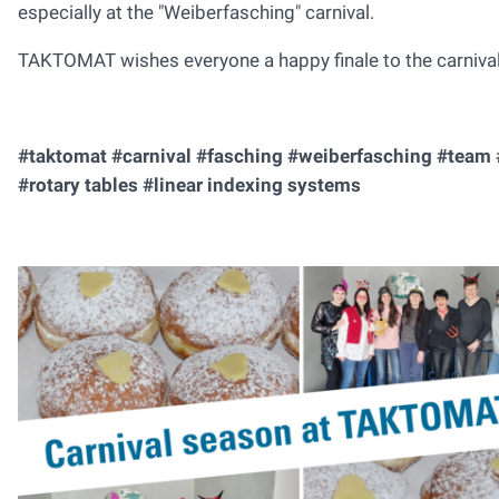
especially at the "Weiberfasching" carnival.
TAKTOMAT wishes everyone a happy finale to the carnival
#taktomat #carnival #fasching #weiberfasching #team 
#rotary tables #linear indexing systems