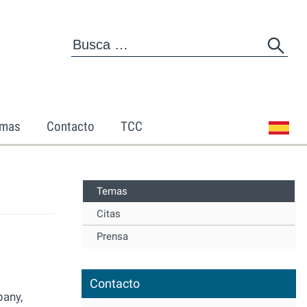
mas
Contacto
TCC
Temas
Citas
Prensa
Contacto
pany,