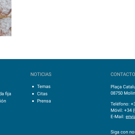
NOTICIAS
CONTACT
Temas
Plaça Catalu
08750 Molin
a fija
Citas
sión
Prensa
Teléfono: +
Móvil: +34 
E-Mail:
envi
Siga con no