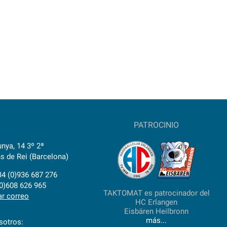
O
PATROCINIO
nya, 14 3º 2ª
s de Rei (Barcelona)
34 (0)936 687 276
(0)608 626 965
TAKTOMAT es patrocinador del
ar correo
HC Erlangen
Eisbären Heilbronn
más...
sotros: