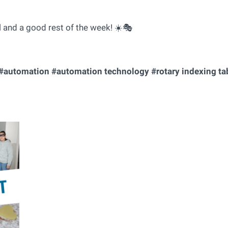
 and a good rest of the week! ☀️🎭
#automation #automation technology #rotary indexing ta