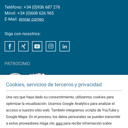
Teléfono: +34 (0)936 687 276
Móvil: +34 (0)608 626 965
E-Mail:
enviar correo
Siga con nosotros:
Facebook
Xing
Youtube
Instagram
LinkedIn
PATROCINIO
Cookies, servicios de terceros y privacidad
Una vez que haya dado su consentimiento, utilizamos cookies para
TAKTOMAT es patrocinador del
optimizar la visualización. Usamos Google Analytics para analizar el
HC Erlangen
acceso a nuestro sitio web. También integramos scripts de YouTube y
Eisbären Heilbronn
Google Maps. En el proceso, los datos personales se pueden transmitir
más...
a estos proveedores.Haga clic
aquí
para recibir información sobre