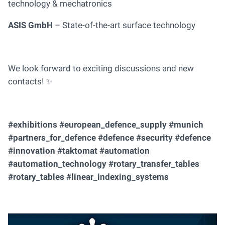
technology & mechatronics
ASIS GmbH
– State-of-the-art surface technology
We look forward to exciting discussions and new
contacts! ✨
#exhibitions #european_defence_supply #munich
#partners_for_defence #defence #security #defence
#innovation #taktomat #automation
#automation_technology #rotary_transfer_tables
#rotary_tables #linear_indexing_systems