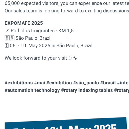
65,000 expected visitors, you can experience our latest t
Our sales team is looking forward to exciting discussion
EXPOMAFE 2025
📌 Rod. dos Imigrantes - KM 1,5
🇧🇷 São Paulo, Brazil
🗓️ 06. - 10. May 2025 in São Paulo, Brazil
We look forward to your visit ✨🔧
#exhibitions #mai #exhibition #são_paulo #brasil #in
#automation technology #rotary indexing tables #rotar