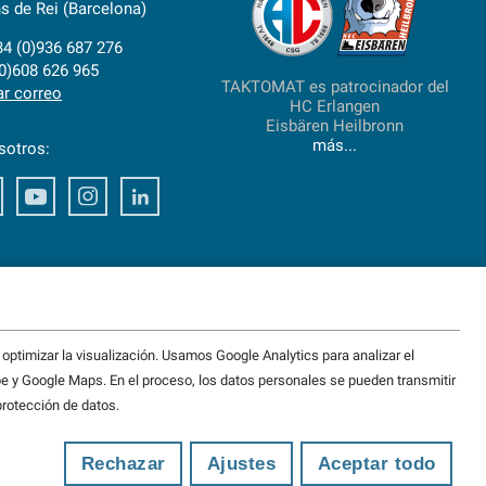
s de Rei (Barcelona)
34 (0)936 687 276
(0)608 626 965
TAKTOMAT es patrocinador del
ar correo
HC Erlangen
Eisbären Heilbronn
más...
sotros:
ook
Xing
Youtube
Instagram
LinkedIn
ptimizar la visualización. Usamos Google Analytics para analizar el
e y Google Maps. En el proceso, los datos personales se pueden transmitir
protección de datos.
Rechazar
Ajustes
Aceptar todo