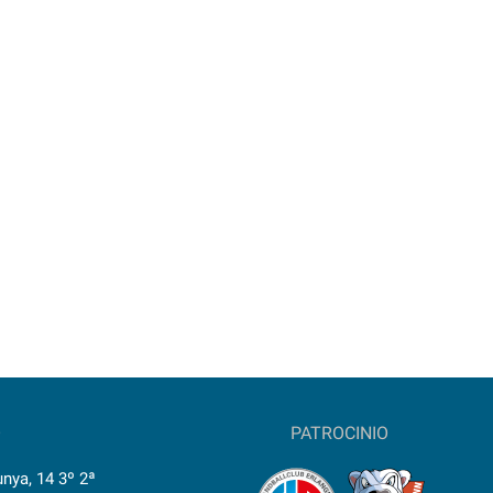
O
PATROCINIO
nya, 14 3º 2ª