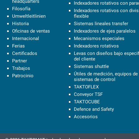
headquarters
Indexadores rotativos con parad
Filosofía
Indexadores rotativos con divi
Umweltleitlinien
flexible
Historia
Sistemas lineales transfer
Oficinas de ventas
Indexadores de ejes paralelos
Internacional
Mecanismos especiales
Ferias
Indexadores rotativos
Certificados
Levas con diseños bajo especi
del cliente
Partner
Sistemas shuttle
Trabajos
Útiles de medición, equipos de 
Patrocinio
sistemas de control
TAKTOFLEX
Conveyor TSF
TAKTOCUBE
Defence and Safety
Accesorios