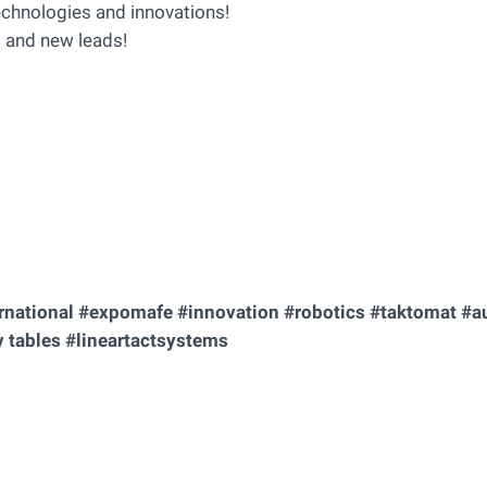
echnologies and innovations!
s and new leads!
ternational #expomafe #innovation #robotics #taktomat #
y tables #lineartactsystems