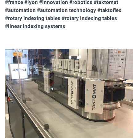
#france #lyon #innovation #robotics #taktomat
#automation #automation technology #taktoflex
#rotary indexing tables #rotary indexing tables
#linear indexing systems