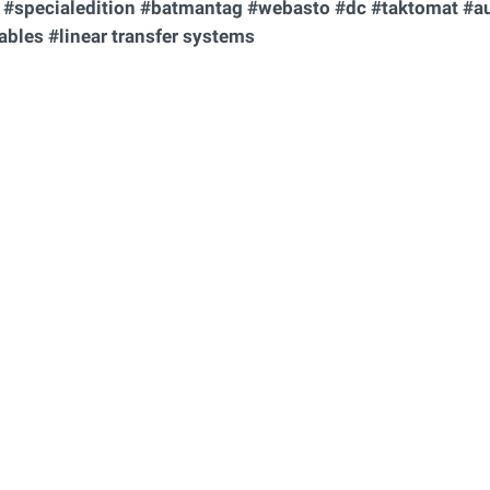
 #specialedition #batmantag #webasto #dc #taktomat #a
bles #linear transfer systems