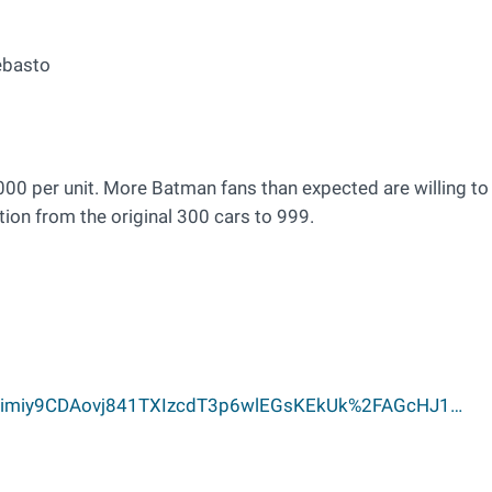
ebasto
,000 per unit. More Batman fans than expected are willing to
on from the original 300 cars to 999.
arams=imiy9CDAovj841TXIzcdT3p6wlEGsKEkUk%2FAGcHJ1…