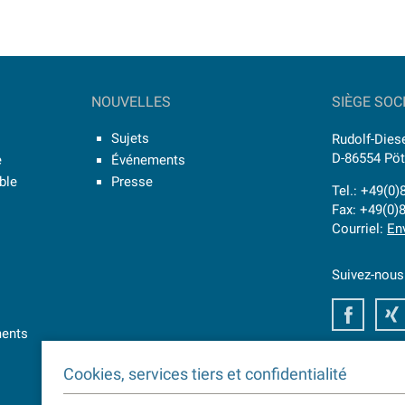
NOUVELLES
SIÈGE SOC
Sujets
Rudolf-Diese
D-86554 Pö
e
Événements
ible
Presse
Tel.: +49(0
Fax: +49(0)
Courriel:
En
Suivez-nous
Faceb
ments
Cookies, services tiers et confidentialité