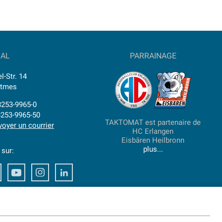
IAL
PARRAINAGE
l-Str. 14
ttmes
)8253-9965-0
8253-9965-50
TAKTOMAT est partenaire de
voyer un courrier
HC Erlangen
Eisbären Heilbronn
plus...
 sur:
ook
Xing
Youtube
Instagram
LinkedIn