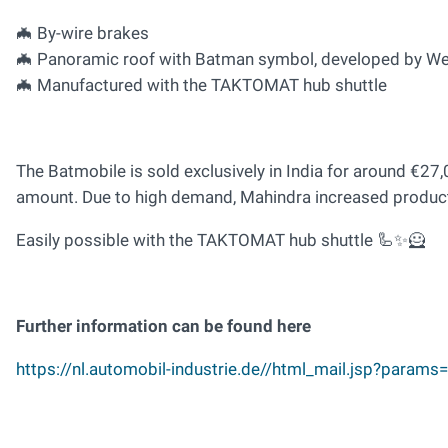
🦇 By-wire brakes
🦇 Panoramic roof with Batman symbol, developed by W
🦇 Manufactured with the TAKTOMAT hub shuttle
The Batmobile is sold exclusively in India for around €27
amount. Due to high demand, Mahindra increased producti
Easily possible with the TAKTOMAT hub shuttle 🦾✨🦸
Further information can be found here
https://nl.automobil-industrie.de//html_mail.jsp?p