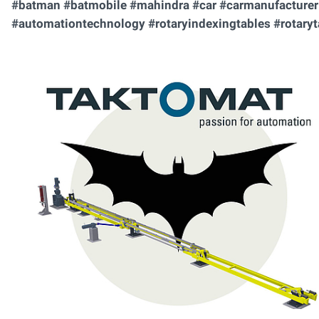
#batman #batmobile #mahindra #car #carmanufacturer
#automationtechnology #rotaryindexingtables #rotaryta