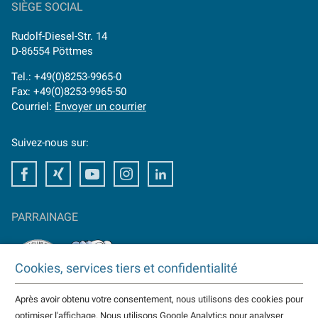
SIÈGE SOCIAL
Rudolf-Diesel-Str. 14
D-86554 Pöttmes
Tel.: +49(0)8253-9965-0
Fax: +49(0)8253-9965-50
Courriel:
Envoyer un courrier
Suivez-nous sur:
Facebook
Xing
Youtube
Instagram
LinkedIn
PARRAINAGE
Cookies, services tiers et confidentialité
Après avoir obtenu votre consentement, nous utilisons des cookies pour
TAKTOMAT est partenaire de
optimiser l'affichage. Nous utilisons Google Analytics pour analyser