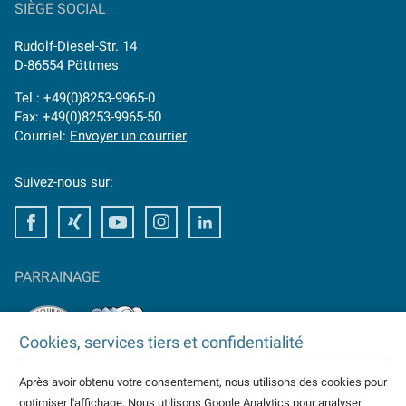
SIÈGE SOCIAL
Rudolf-Diesel-Str. 14
D-86554 Pöttmes
Tel.: +49(0)8253-9965-0
Fax: +49(0)8253-9965-50
Courriel:
Envoyer un courrier
Suivez-nous sur:
Facebook
Xing
Youtube
Instagram
LinkedIn
PARRAINAGE
Cookies, services tiers et confidentialité
Après avoir obtenu votre consentement, nous utilisons des cookies pour
TAKTOMAT est partenaire de
optimiser l'affichage. Nous utilisons Google Analytics pour analyser