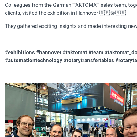
Colleagues from the German TAKTOMAT sales team, togeth
clients, visited the exhibition in Hannover 🇩🇪 🌐 🇧🇷
They gathered exciting insights and made interesting ne
#exhibitions #hannover #taktomat #team #taktomat_do_
#automationtechnology #rotarytransfertables #rotaryt