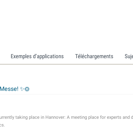
Exemples d’applications
Téléchargements
Suj
 Messe! ✨⚙️
currently taking place in Hannover: A meeting place for experts and 
cs.