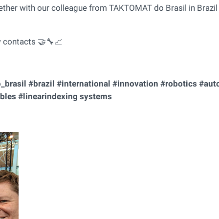
er with our colleague from TAKTOMAT do Brasil in Brazil 
w contacts 🤝🔧📈
brasil #brazil #international #innovation #robotics #au
ables #linearindexing systems