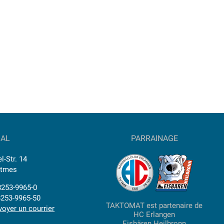
IAL
PARRAINAGE
l-Str. 14
ttmes
)8253-9965-0
8253-9965-50
TAKTOMAT est partenaire de
voyer un courrier
HC Erlangen
Eisbären Heilbronn