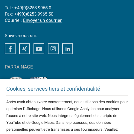
Tel.: +49(0)8253-9965-0
Fax: +49(0)8253-9965-50
Courriel:
Envoyer un courrier
Suivez-nous sur:
Facebook
Xing
Youtube
Instagram
LinkedIn
PARRAINAGE
Cookies, services tiers et confidentialité
Après avoir obtenu votre consentement, nous utilisons des cookies pour
TAKTOMAT est partenaire de
optimiser l'affichage. Nous utilisons Google Analytics pour analyser
HC Erlangen
l'accès à notre site web. Nous intégrons également des scripts de
Eisbären Heilbronn
YouTube et de Google Maps. Dans le processus, des données
plus...
personnelles peuvent être transmises à ces fournisseurs. Veuillez