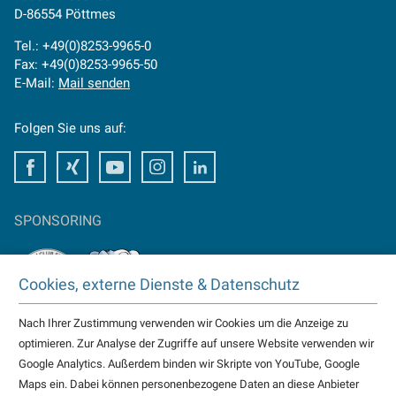
D-86554 Pöttmes
Tel.: +49(0)8253-9965-0
Fax: +49(0)8253-9965-50
E-Mail:
Mail senden
Folgen Sie uns auf:
Facebook
Xing
Youtube
Instagram
LinkedIn
SPONSORING
Cookies, externe Dienste & Datenschutz
Nach Ihrer Zustimmung verwenden wir Cookies um die Anzeige zu
TAKTOMAT ist Partner von
optimieren. Zur Analyse der Zugriffe auf unsere Website verwenden wir
HC Erlangen
Google Analytics. Außerdem binden wir Skripte von YouTube, Google
Eisbären Heilbronn
Maps ein. Dabei können personenbezogene Daten an diese Anbieter
weitere...