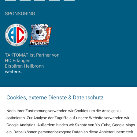
SPONSORING
TAKTOMAT ist Partner von
HC Erlangen
Eisbären Heilbronn
weitere...
© 2026 TAKTOMAT alle Rechte vorbehalten
Cookies, externe Dienste & Datenschutz
Impressum
Datenschutz
AGB
Cookie
Einstellungen
Nach Ihrer Zustimmung verwenden wir Cookies um die Anzeige zu
optimieren. Zur Analyse der Zugriffe auf unsere Website verwenden wir
Google Analytics. Außerdem binden wir Skripte von YouTube, Google Maps
ein. Dabei können personenbezogene Daten an diese Anbieter übermittelt