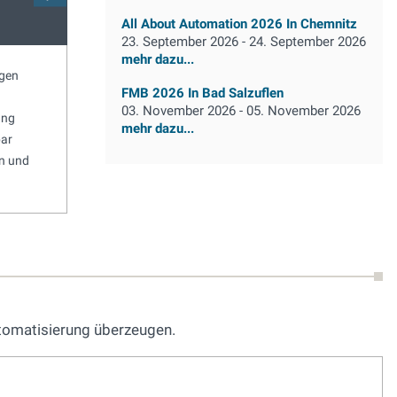
Kundenspezifische Kurven
Zubehör
All About Automation 2026 In Chemnitz
23. September 2026 - 24. September 2026
mehr dazu...
gen
Zylinderkurven
Taktzeitopt
FMB 2026 In Bad Salzuflen
n
Scheibenkurven
Einfaches H
03. November 2026 - 05. November 2026
ung
Globoidkurven
Maschinens
mehr dazu...
bar
Trommelkurven
Erhöhte Le
n und
utomatisierung überzeugen.