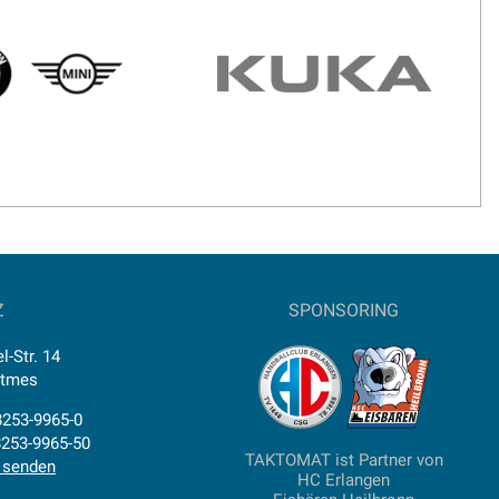
Z
SPONSORING
l-Str. 14
ttmes
)8253-9965-0
8253-9965-50
TAKTOMAT ist Partner von
 senden
HC Erlangen