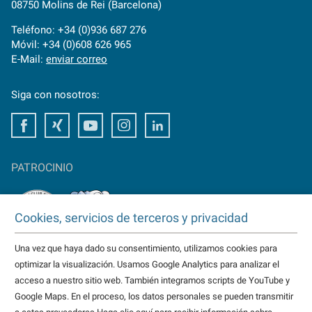
08750 Molins de Rei (Barcelona)
Teléfono: +34 (0)936 687 276
Móvil: +34 (0)608 626 965
E-Mail:
enviar correo
Siga con nosotros:
Facebook
Xing
Youtube
Instagram
LinkedIn
PATROCINIO
Cookies, servicios de terceros y privacidad
Una vez que haya dado su consentimiento, utilizamos cookies para
TAKTOMAT es patrocinador del
optimizar la visualización. Usamos Google Analytics para analizar el
HC Erlangen
acceso a nuestro sitio web. También integramos scripts de YouTube y
Eisbären Heilbronn
Google Maps. En el proceso, los datos personales se pueden transmitir
más...