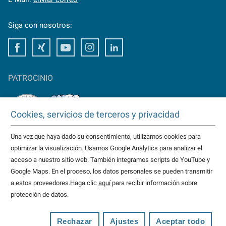
Siga con nosotros:
Facebook
Xing
Youtube
Instagram
LinkedIn
PATROCINIO
Cookies, servicios de terceros y privacidad
Una vez que haya dado su consentimiento, utilizamos cookies para
TAKTOMAT es patrocinador del
optimizar la visualización. Usamos Google Analytics para analizar el
HC Erlangen
acceso a nuestro sitio web. También integramos scripts de YouTube y
Eisbären Heilbronn
Google Maps. En el proceso, los datos personales se pueden transmitir
más...
a estos proveedores.Haga clic
aquí
para recibir información sobre
protección de datos.
© 2026 TAKTOMAT todos los derechos reservados
Imprimir
Protección de datos
Términos
Rechazar
Ajustes
Aceptar todo