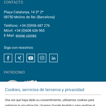
CONTACTO
Plaça Catalunya, 14 3º 2ª
08750 Molins de Rei (Barcelona)
Teléfono: +34 (0)936 687 276
Móvil: +34 (0)608 626 965
E-Mail:
enviar correo
Siga con nosotros:
Facebook
Xing
Youtube
Instagram
LinkedIn
PATROCINIO
Cookies, servicios de terceros y privacidad
Una vez que haya dado su consentimiento, utilizamos cookies para
TAKTOMAT es patrocinador del
optimizar la visualización. Usamos Google Analytics para analizar el