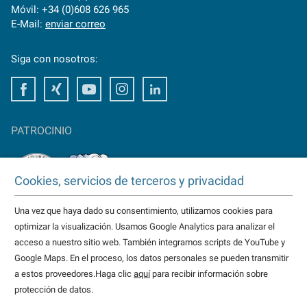
Móvil: +34 (0)608 626 965
E-Mail:
enviar correo
Siga con nosotros:
Facebook
Xing
Youtube
Instagram
LinkedIn
PATROCINIO
Cookies, servicios de terceros y privacidad
Una vez que haya dado su consentimiento, utilizamos cookies para
TAKTOMAT es patrocinador del
optimizar la visualización. Usamos Google Analytics para analizar el
HC Erlangen
acceso a nuestro sitio web. También integramos scripts de YouTube y
Eisbären Heilbronn
Google Maps. En el proceso, los datos personales se pueden transmitir
más...
a estos proveedores.Haga clic
aquí
para recibir información sobre
protección de datos.