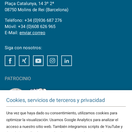
Plaça Catalunya, 14 3º 2ª
08750 Molins de Rei (Barcelona)
Teléfono: +34 (0)936 687 276
Móvil: +34 (0)608 626 965
E-Mail:
enviar correo
Siga con nosotros:
Facebook
Xing
Youtube
Instagram
LinkedIn
PATROCINIO
Cookies, servicios de terceros y privacidad
Una vez que haya dado su consentimiento, utilizamos cookies para
TAKTOMAT es patrocinador del
optimizar la visualización. Usamos Google Analytics para analizar el
HC Erlangen
acceso a nuestro sitio web. También integramos scripts de YouTube y
Eisbären Heilbronn