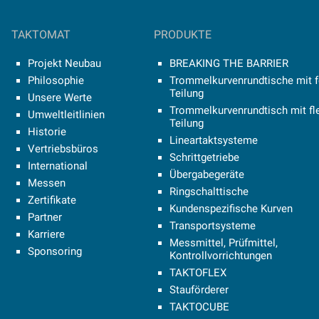
TAKTOMAT
PRODUKTE
Projekt Neubau
BREAKING THE BARRIER
Philosophie
Trommelkurvenrundtische mit f
Teilung
Unsere Werte
Trommelkurvenrundtisch mit fle
Umweltleitlinien
Teilung
Historie
Lineartaktsysteme
Vertriebsbüros
Schrittgetriebe
International
Übergabegeräte
Messen
Ringschalttische
Zertifikate
Kundenspezifische Kurven
Partner
Transportsysteme
Karriere
Messmittel, Prüfmittel,
Sponsoring
Kontrollvorrichtungen
TAKTOFLEX
Stauförderer
TAKTOCUBE