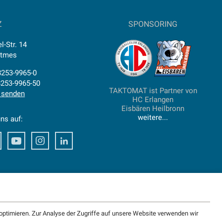
Z
SPONSORING
l-Str. 14
ttmes
)8253-9965-0
8253-9965-50
TAKTOMAT ist Partner von
 senden
HC Erlangen
Eisbären Heilbronn
weitere...
ns auf:
ook
Xing
Youtube
Instagram
LinkedIn
ptimieren. Zur Analyse der Zugriffe auf unsere Website verwenden wir