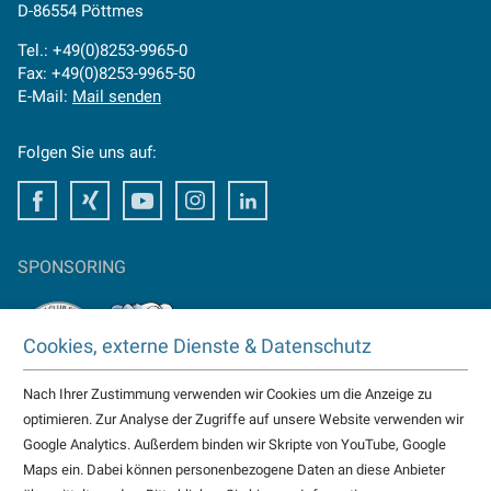
D-86554 Pöttmes
Tel.: +49(0)8253-9965-0
Fax: +49(0)8253-9965-50
E-Mail:
Mail senden
Folgen Sie uns auf:
Facebook
Xing
Youtube
Instagram
LinkedIn
SPONSORING
Cookies, externe Dienste & Datenschutz
Nach Ihrer Zustimmung verwenden wir Cookies um die Anzeige zu
TAKTOMAT ist Partner von
optimieren. Zur Analyse der Zugriffe auf unsere Website verwenden wir
HC Erlangen
Google Analytics. Außerdem binden wir Skripte von YouTube, Google
Eisbären Heilbronn
Maps ein. Dabei können personenbezogene Daten an diese Anbieter
weitere...