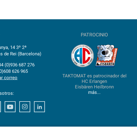
O
PATROCINIO
nya, 14 3º 2ª
s de Rei (Barcelona)
34 (0)936 687 276
(0)608 626 965
TAKTOMAT es patrocinador del
ar correo
HC Erlangen
Eisbären Heilbronn
más...
sotros:
ook
Xing
Youtube
Instagram
LinkedIn