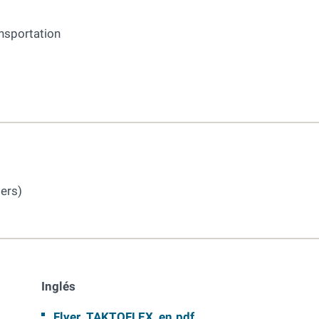
nsportation
iers)
Inglés
Flyer_TAKTOFLEX_en.pdf