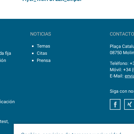
NOTICIAS
CONTACT
Temas
Plaça Catalu
08750 Molin
a fija
Citas
sión
Prensa
Teléfono: +
Móvil: +34 
E-Mail:
envi
Siga con no
ficación
Faceb
test,