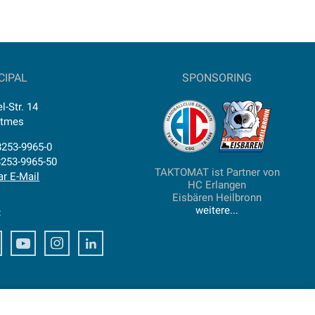
CIPAL
SPONSORING
l-Str. 14
ttmes
)8253-9965-0
8253-9965-50
TAKTOMAT ist Partner von
ar E-Mail
HC Erlangen
Eisbären Heilbronn
weitere...
:
ook
Xing
Youtube
Instagram
LinkedIn