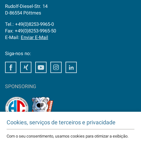
Rudolf-Diesel-Str. 14
D-86554 Pöttmes
Tel.: +49(0)8253-9965-0
Fax: +49(0)8253-9965-50
E-Mail:
Enviar E-Mail
Siga-nos no:
Facebook
Xing
Youtube
Instagram
LinkedIn
SPONSORING
Cookies, serviços de terceiros e privacidade
TAKTOMAT ist Partner von
HC Erlangen
Com o seu consentimento, usamos cookies para otimizar a exibição.
Eisbären Heilbronn