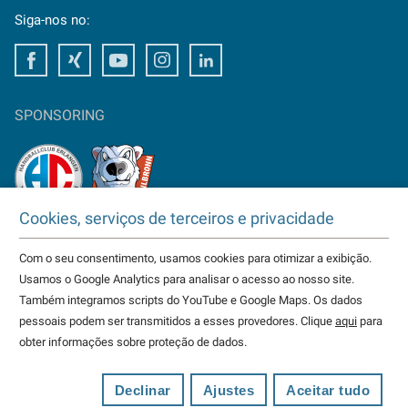
Siga-nos no:
Facebook
Xing
Youtube
Instagram
LinkedIn
SPONSORING
Cookies, serviços de terceiros e privacidade
TAKTOMAT ist Partner von
HC Erlangen
Com o seu consentimento, usamos cookies para otimizar a exibição.
Eisbären Heilbronn
Usamos o Google Analytics para analisar o acesso ao nosso site.
weitere...
Também integramos scripts do YouTube e Google Maps. Os dados
pessoais podem ser transmitidos a esses provedores. Clique
aqui
para
obter informações sobre proteção de dados.
© 2026 TAKTOMAT alle Rechte vorbehalten
Avisos Legais
Política de Privacidade
Termos e
Condições de Uso
Configurações de cookies
Idioma:
Declinar
Ajustes
Aceitar tudo
português