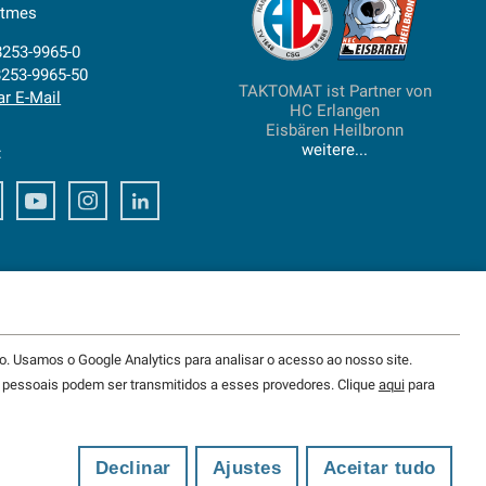
ttmes
)8253-9965-0
8253-9965-50
TAKTOMAT ist Partner von
ar E-Mail
HC Erlangen
Eisbären Heilbronn
weitere...
:
ook
Xing
Youtube
Instagram
LinkedIn
. Usamos o Google Analytics para analisar o acesso ao nosso site.
pessoais podem ser transmitidos a esses provedores. Clique
aqui
para
Declinar
Ajustes
Aceitar tudo