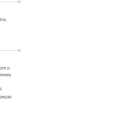
ica,
com o
níveis
l
-peças