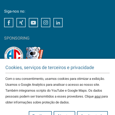
Siga-nos no:
Facebook
Xing
Youtube
Instagram
LinkedIn
SPONSORING
Cookies, serviços de terceiros e privacidade
TAKTOMAT ist Partner von
HC Erlangen
Com o seu consentimento, usamos cookies para otimizar a exibição.
Eisbären Heilbronn
Usamos o Google Analytics para analisar o acesso ao nosso site.
weitere...
Também integramos scripts do YouTube e Google Maps. Os dados
pessoais podem ser transmitidos a esses provedores. Clique
aqui
para
obter informações sobre proteção de dados.
© 2026 TAKTOMAT alle Rechte vorbehalten
Avisos Legais
Política de Privacidade
Termos e