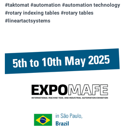
#taktomat #automation #automation technology
#rotary indexing tables #rotary tables
#lineartactsystems