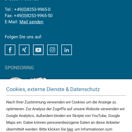
Tel.: +49(0)8253-9965-0
Fax: +49(0)8253-9965-50
E-Mail:
Mail senden
Folgen Sie uns auf:
Facebook
Xing
Youtube
Instagram
LinkedIn
SPONSORING
Cookies, externe Dienste & Datenschutz
Nach Ihrer Zustimmung verwenden wir Cookies um die Anzeige zu
TAKTOMAT ist Partner von
optimieren. Zur Analyse der Zugriffe auf unsere Website verwenden wir
HC Erlangen
Google Analytics. Außerdem binden wir Skripte von YouTube, Google
Eisbären Heilbronn
Maps ein. Dabei können personenbezogene Daten an diese Anbieter
weitere...
übermittelt werden. Bitte klicken Sie
hier
, um Informationen zum