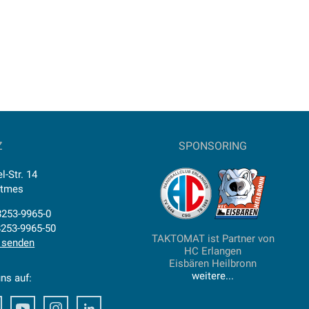
Z
SPONSORING
l-Str. 14
ttmes
)8253-9965-0
8253-9965-50
TAKTOMAT ist Partner von
 senden
HC Erlangen
Eisbären Heilbronn
weitere...
ns auf:
ook
Xing
Youtube
Instagram
LinkedIn