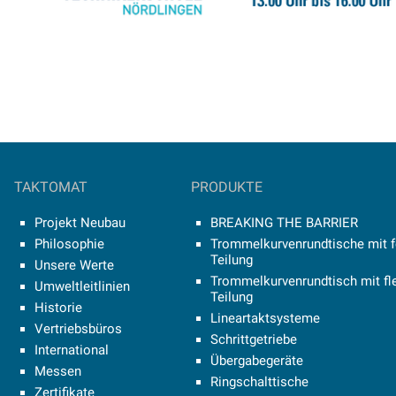
TAKTOMAT
PRODUKTE
Projekt Neubau
BREAKING THE BARRIER
Philosophie
Trommelkurvenrundtische mit f
Teilung
Unsere Werte
Trommelkurvenrundtisch mit fle
Umweltleitlinien
Teilung
Historie
Lineartaktsysteme
Vertriebsbüros
Schrittgetriebe
International
Übergabegeräte
Messen
Ringschalttische
Zertifikate