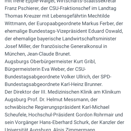
mit Irene Epple-Waigel, Wirtschafts-Staatssekretär
Franz Pschierer, der CSU-Fraktionschef im Landtag
Thomas Kreuzer mit Lebensgefährtin Mechtilde
Wittmann, der Europaabgeordnete Markus Ferber, der
ehemalige Bundestags-Vizepräsident Eduard Oswald,
der ehemalige bayerische Landwirtschaftsminister
Josef Miller, der französische Generalkonsul in
München, Jean-Claude Brunet.
Augsburgs Oberbürgermeister Kurt Gribl,
Bürgermeisterin Eva Weber, der CSU-
Bundestagsabgeordnete Volker Ullrich, der SPD-
Bundestagsabgeordnete Karl-Heinz Brunner.
Der Direktor der III. Medizinischen Klinik am Klinikum
Augsburg Prof. Dr. Helmut Messmann, der
schwäbische Regierungspräsident Karl-Michael
Scheufele, Hochschul-Präsident Gordon Rohrmair und
sein Vorgänger Hans-Eberhard Schurk, der Kanzler der
Universität Augsburg, Alois Zimmermann,