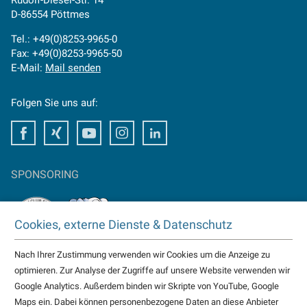
Rudolf-Diesel-Str. 14
D-86554 Pöttmes
Tel.: +49(0)8253-9965-0
Fax: +49(0)8253-9965-50
E-Mail:
Mail senden
Folgen Sie uns auf:
Facebook
Xing
Youtube
Instagram
LinkedIn
SPONSORING
Cookies, externe Dienste & Datenschutz
Nach Ihrer Zustimmung verwenden wir Cookies um die Anzeige zu
TAKTOMAT ist Partner von
optimieren. Zur Analyse der Zugriffe auf unsere Website verwenden wir
HC Erlangen
Google Analytics. Außerdem binden wir Skripte von YouTube, Google
Eisbären Heilbronn
Maps ein. Dabei können personenbezogene Daten an diese Anbieter
weitere...