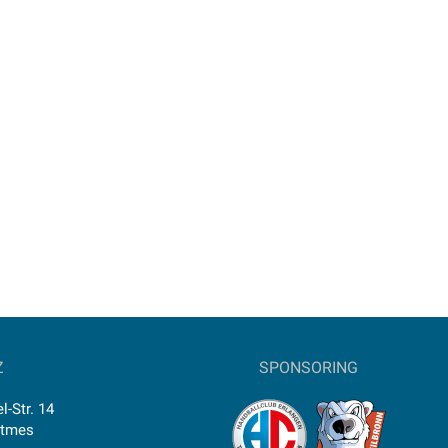
Z
SPONSORING
l-Str. 14
ttmes