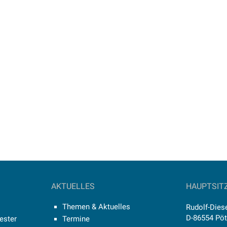
AKTUELLES
HAUPTSIT
Themen & Aktuelles
Rudolf-Diese
D-86554 Pö
ester
Termine