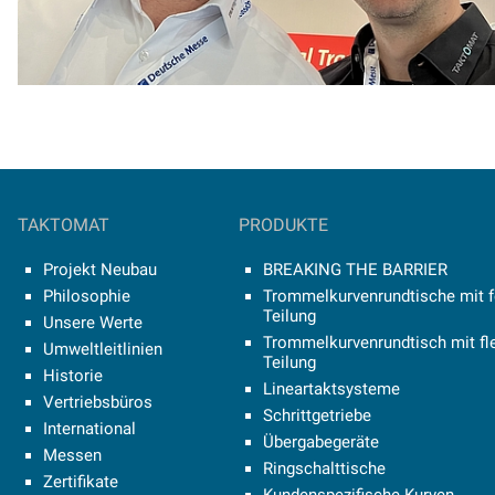
TAKTOMAT
PRODUKTE
Projekt Neubau
BREAKING THE BARRIER
Philosophie
Trommelkurvenrundtische mit f
Teilung
Unsere Werte
Trommelkurvenrundtisch mit fle
Umweltleitlinien
Teilung
Historie
Lineartaktsysteme
Vertriebsbüros
Schrittgetriebe
International
Übergabegeräte
Messen
Ringschalttische
Zertifikate
Kundenspezifische Kurven