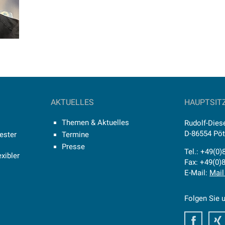
AKTUELLES
HAUPTSIT
Themen & Aktuelles
Rudolf-Diese
D-86554 Pö
ester
Termine
Presse
Tel.: +49(0
xibler
Fax: +49(0)
E-Mail:
Mail
Folgen Sie u
Faceb