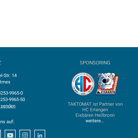
Z
SPONSORING
l-Str. 14
ttmes
)8253-9965-0
8253-9965-50
TAKTOMAT ist Partner von
 senden
HC Erlangen
Eisbären Heilbronn
weitere...
ns auf:
ook
Xing
Youtube
Instagram
LinkedIn